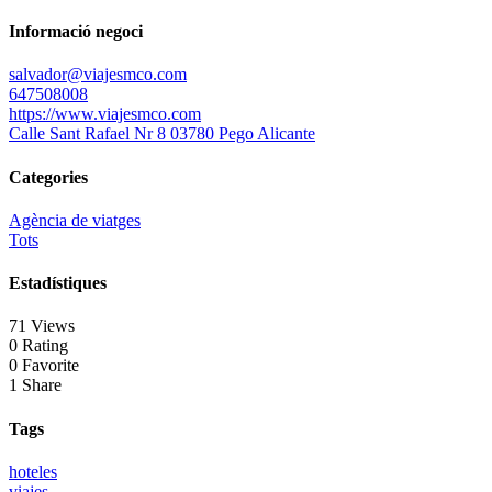
Informació negoci
salvador@viajesmco.com
647508008
https://www.viajesmco.com
Calle Sant Rafael Nr 8 03780 Pego Alicante
Categories
Agència de viatges
Tots
Estadístiques
71 Views
0 Rating
0 Favorite
1 Share
Tags
hoteles
viajes