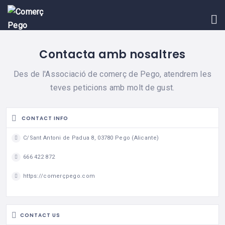
INICI
BLOG
Contacta amb nosaltres
ASSOCIAR-
SE
Des de l'Associació de comerç de Pego, atendrem les
teves peticions amb molt de gust.
EVENTS
CONTACTE
CONTACT INFO
C/Sant Antoni de Padua 8, 03780 Pego (Alicante)
666 422 872
https://comerçpego.com
CONTACT US