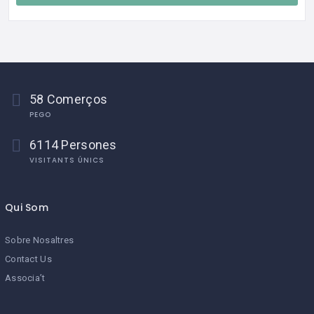
58 Comerços
PEGO
6114 Persones
VISITANTS ÚNICS
Qui Som
Sobre Nosaltres
Contact Us
Associa’t