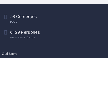
58 Comerços
PEGO
6129 Persones
VISITANTS ÚNICS
Qui Som
Sobre Nosaltres
Contact Us
Associa’t
Asociació de Comerciants i Professionals de Pego
Inici