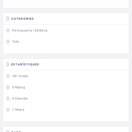
CATEGORIES
Perruqueria i Estètica
Tots
ESTADÍSTIQUES
181 Views
0 Rating
0 Favorite
1 Share