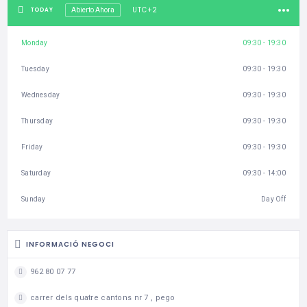
UTC+2
TODAY
Abierto Ahora
Monday
09:30 - 19:30
Tuesday
09:30 - 19:30
Wednesday
09:30 - 19:30
Thursday
09:30 - 19:30
Friday
09:30 - 19:30
Saturday
09:30 - 14:00
Sunday
Day Off
INFORMACIÓ NEGOCI
962 80 07 77
carrer dels quatre cantons nr 7 , pego