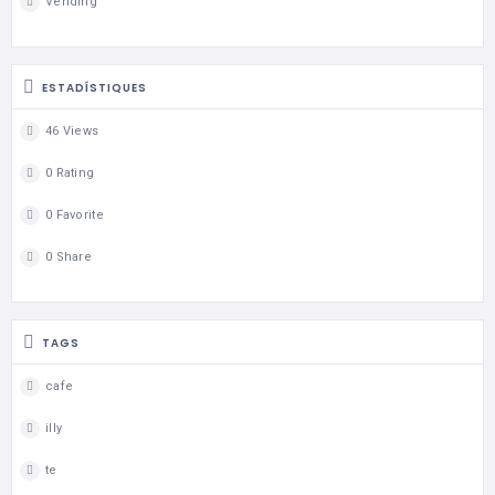
Vending
ESTADÍSTIQUES
46 Views
0 Rating
0 Favorite
0 Share
TAGS
cafe
illy
te