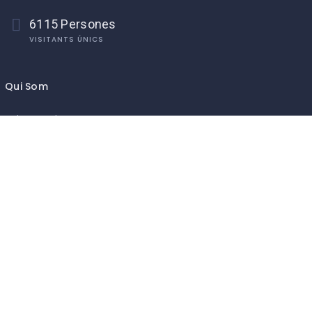
6115 Persones
VISITANTS ÚNICS
Qui Som
Sobre Nosaltres
Contact Us
Associa’t
Asociació de Comerciants i Professionals de Pego
Inici
Blog
Associar-se
Events