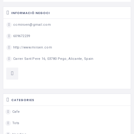
INFORMACIÓ NEGOCI
ccmirsen@gmail.com
609672239
http://www.mirsen.com
Carrer Sant Pere 16, 03780 Pego, Alicante, Spain
CATEGORIES
Cafe
Tots