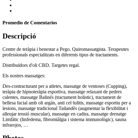
Promedio de Comentarios
Descripció
Centre de teràpia i benestar a Pego. Quiromassatgista. Terapeutes
professionals especialitzats en diferents tipus de tractaments.
Distribuïdors d'oli CBD. Targetes regal.
Els nostres massatges:
Des-contracturant per a atletes, massatge de ventoses (Cupping),
teràpia de hipnoteràpia esportiva, massatge relaxant de pedres
calentes, massatge Balinés (tractament holistic), tractament de
bellesa facial amb oli argán, anti cel·lulitis, massatge esportiu per a
lesions, massatge tradicional Tailandès (augmentar la flexibilitat i
alleujar tensió muscular), massatge en cadira, massatge drenatge
Limfàtic (linfedema, fibromiàlgia i sistema immunològic), sauna
infrarojos, …