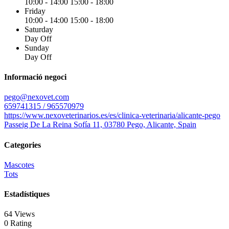
10:00 - 14:00
15:00 - 18:00
Friday
10:00 - 14:00
15:00 - 18:00
Saturday
Day Off
Sunday
Day Off
Informació negoci
pego@nexovet.com
659741315 / 965570979
https://www.nexoveterinarios.es/es/clinica-veterinaria/alicante-pego
Passeig De La Reina Sofía 11, 03780 Pego, Alicante, Spain
Categories
Mascotes
Tots
Estadístiques
64 Views
0 Rating