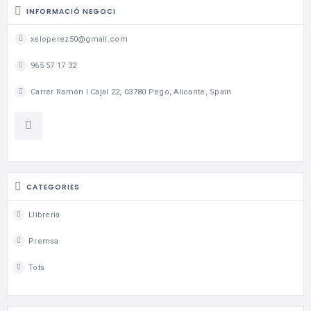
INFORMACIÓ NEGOCI
xeloperez50@gmail.com
965 57 17 32
Carrer Ramón I Cajal 22, 03780 Pego, Alicante, Spain
CATEGORIES
Llibreria
Premsa
Tots