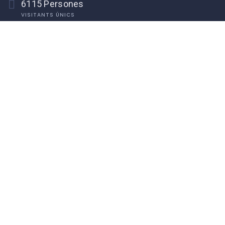
6115 Persones
VISITANTS ÚNICS
Qui Som
Sobre Nosaltres
Contact Us
Associa’t
Asociació de Comerciants i Professionals de Pego
Inici
Blog
Associar-se
Events
Contacte