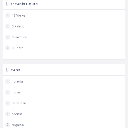
ESTADÍSTIQUES
48 Views
0 Rating
0 Favorite
0 Share
TAGS
libreria
libros
papeleria
prensa
regalos