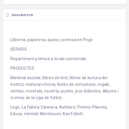
DESCRIPCIÓ
Llibreria, papereria, quiosc, premsa en Pego
SERVEIS:
Repartiment premsa a locals comercials.
PRODUCTES:
Material escolar, llibres de text, llibres de lectura del
institut, material oficina, llistes de comunions, regals,
còmics, novetats, novel·la, puzles, jocs didàctics, àlbums i
cromos de la Liga de futbol, …
Lego, La Fallera Calavera, Astiberri, Premio Planeta,
Educa, mètode Montessori, Ken Follett…