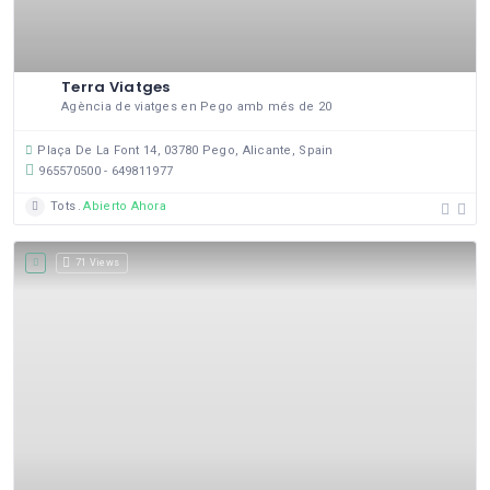
Terra Viatges
Agència de viatges en Pego amb més de 20
Plaça De La Font 14, 03780 Pego, Alicante, Spain
965570500 - 649811977
Tots
Abierto Ahora
71 Views