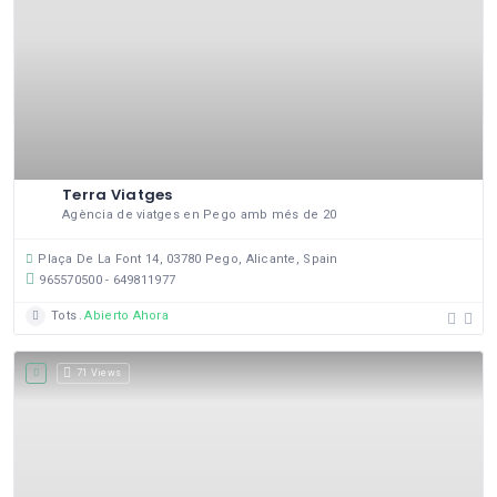
Terra Viatges
Agència de viatges en Pego amb més de 20
Plaça De La Font 14, 03780 Pego, Alicante, Spain
965570500 - 649811977
Tots
Abierto Ahora
71 Views