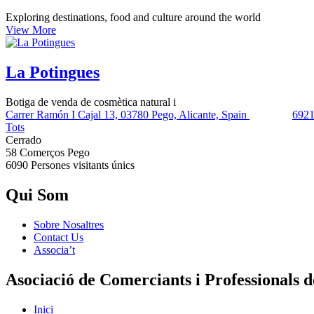
Exploring destinations, food and culture around the world
View More
La Potingues
Botiga de venda de cosmètica natural i
Carrer Ramón I Cajal 13, 03780 Pego, Alicante, Spain
692
Tots
Cerrado
58 Comerços
Pego
6090 Persones
visitants únics
Qui Som
Sobre Nosaltres
Contact Us
Associa’t
Asociació de Comerciants i Professionals 
Inici