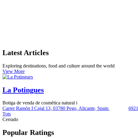
Latest Articles
Exploring destinations, food and culture around the world
View More
La Potingues
Botiga de venda de cosmètica natural i
Carrer Ramón I Cajal 13, 03780 Pego, Alicante, Spain
692
Tots
Cerrado
Popular Ratings