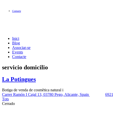
Contacte
Inici
Blog
Associar-se
Events
Contacte
servicio domicilio
La Potingues
Botiga de venda de cosmètica natural i
Carrer Ramón I Cajal 13, 03780 Pego, Alicante, Spain
692
Tots
Cerrado