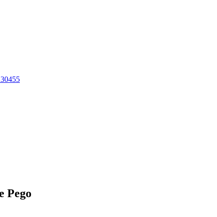
130455
de Pego