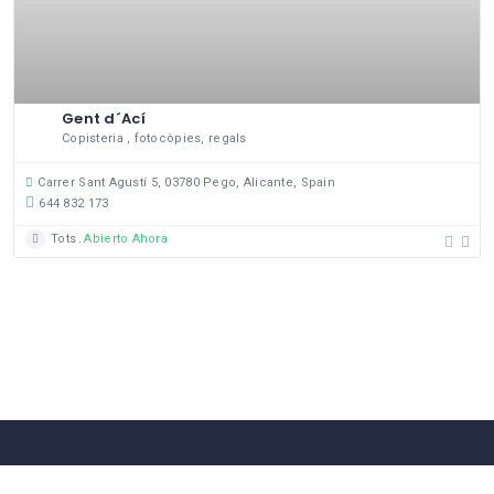
Gent d´Ací
Copisteria , fotocòpies, regals
Carrer Sant Agustí 5, 03780 Pego, Alicante, Spain
644 832 173
Tots
Abierto Ahora
58 Comerços