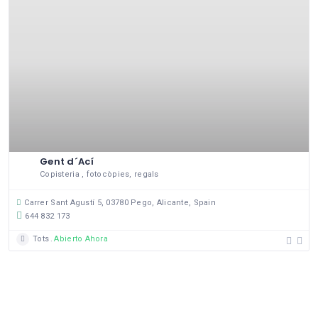
Gent d´Ací
Copisteria , fotocòpies, regals
Carrer Sant Agustí 5, 03780 Pego, Alicante, Spain
644 832 173
Tots
Abierto Ahora