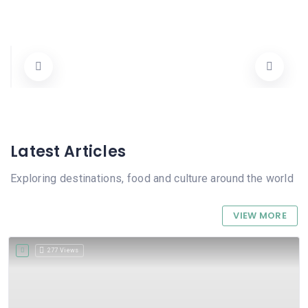
Gent d´Ací
Carrer Sant Agustí 5, 03780 Pego, Alicante, Spain
644 832 173
Tots
Abierto Ahora
Latest Articles
Exploring destinations, food and culture around the world
VIEW MORE
277 Views