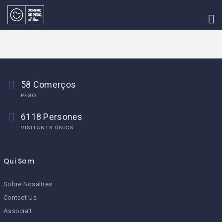
INICI
BLOG
ASSOCIAR-
SE
58 Comerços
EVENTS
PEGO
CONTACTE
6118 Persones
VISITANTS ÚNICS
Qui Som
Sobre Nosaltres
Contact Us
Associa’t