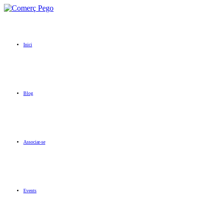
Inici
Blog
Associar-se
Events