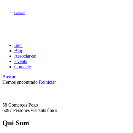
Contacte
Inici
Blog
Associar-se
Events
Contacte
Buscar
Hemos encontrado
Reiniciar
58 Comerços
Pego
6097 Persones
visitants únics
Qui Som