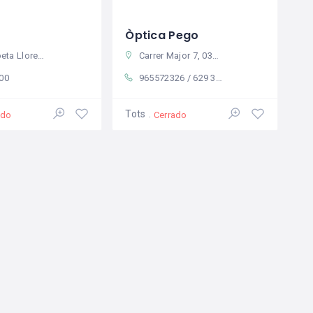
Òptica Pego
03780 Pego, Alicante, Spain
Carrer Major 7, 03780 Pego, Alicante, Spain
00
965572326 / 629 38 94 49
Tots
ado
Cerrado