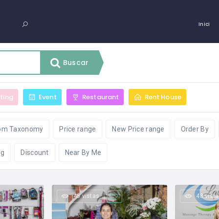
Inici
Buscar
sting
Event
Restaurant
Rent House
om Taxonomy
Price range
New Price range
Order By
ng
Discount
Near By Me
45 vistas
48 vist