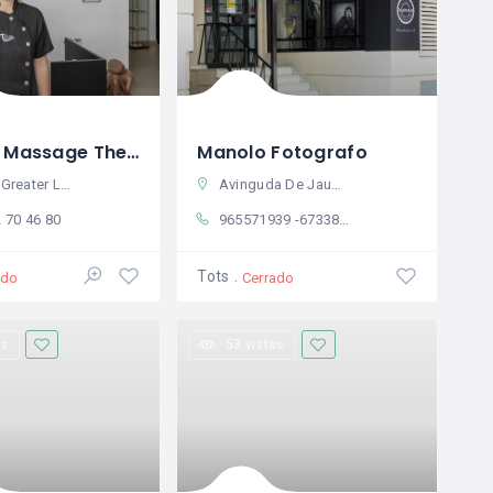
Las Olas Massage Therapy
Manolo Fotografo
, England, United Kingdom
Avinguda De Jaume I 8, 03780 Pego, Alicante, Spain
 70 46 80
965571939 -673380879
Tots
ado
Cerrado
as
53 vistas