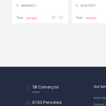
966400011
965570571
Tots
Tots
Cerrado
Cerrado
Qui So
58 Comerços
PEGO
Sobre No
6103 Persones
Contact 