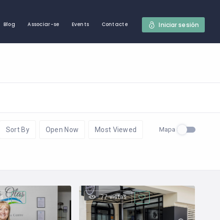
Iniciar sesión
Blog
Associar-se
Events
Contacte
Mapa
Sort By
Open Now
Most Viewed
as
77 vistas