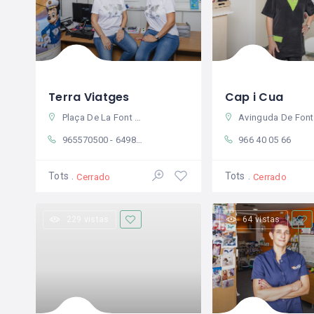
Terra Viatges
Cap i Cua
Plaça De La Font 14, 03780 Pego, Alicante, Spain
Avinguda De Fontilles 6, 03780 Pego, Alicante, Spa
965570500 - 649811977
966 40 05 66
Tots
Tots
Cerrado
Cerrado
229 vistas
64 vistas