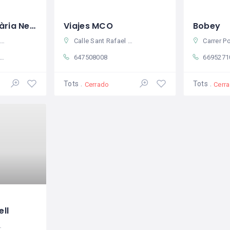
Clínica Veterinària Nexo
Viajes MCO
Bobey
Calle Sant Rafael Nr 8 03780 Pego Alicante
Carrer Poeta Llorente 2, 
647508008
6695271
Tots
Tots
Cerrado
Cerr
ll