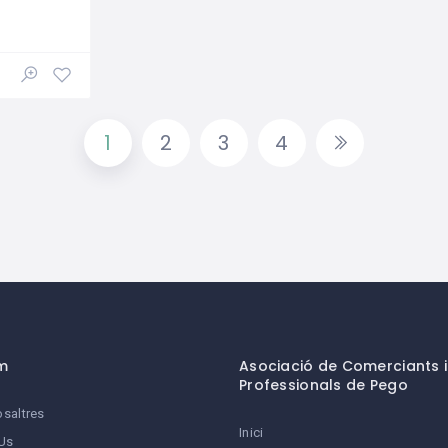
1
2
3
4
m
Asociació de Comerciants i
Professionals de Pego
saltres
Inici
Us