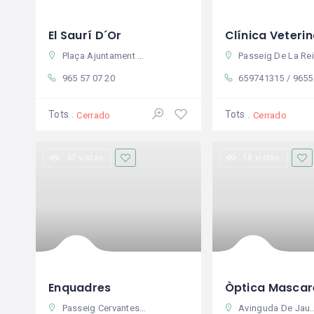
El Saurí D´Or
Plaça Ajuntament 5, 03780 Pego, Alicante, Spain
Passeig De La Reina Sofía 11, 03780 Pego, Alicante, Spain
965 57 07 20
659741315 / 965570979
Tots
Tots
Cerrado
Cerrado
47 vistas
18 vistas
Enquadres
Òptica Mascare
Passeig Cervantes 14, 03780 Pego, Alicante, Spain
Avinguda De Jaume I 7, 03780 Pego, Alicante, Spain