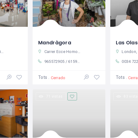
Mandràgora
in
Carrer Ecce Homo 5, 03780 Pego, Alicante, Spain
London, Greater London
965572905 / 615934192
0034 722
Tots
Tots
Cerrado
Cerr
71 vistas
83 vist