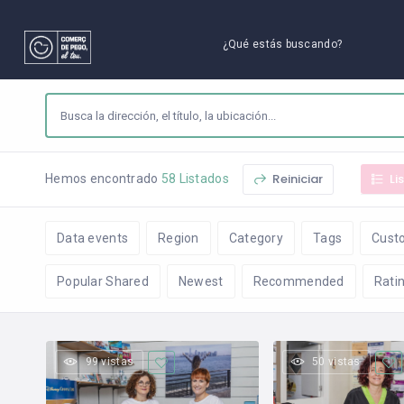
¿Qué estás buscando?
Reiniciar
Li
Hemos encontrado
58 Listados
Data events
Region
Category
Tags
Cust
Popular Shared
Newest
Recommended
Rati
99 vistas
50 vistas