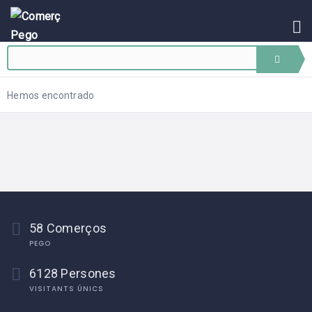
INICI
BLOG
ASSOCIAR-
SE
Hemos encontrado
EVENTS
CONTACTE
58 Comerços
PEGO
6128 Persones
VISITANTS ÚNICS