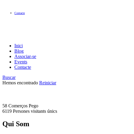
Contacte
Inici
Blog
Associar-se
Events
Contacte
Buscar
Hemos encontrado
Reiniciar
58 Comerços
Pego
6119 Persones
visitants únics
Qui Som