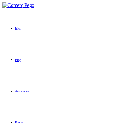
Inici
Blog
Associar-se
Events