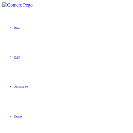
Inici
Blog
Associar-se
Events