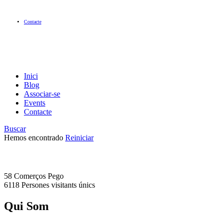
Contacte
Inici
Blog
Associar-se
Events
Contacte
Buscar
Hemos encontrado
Reiniciar
58 Comerços
Pego
6118 Persones
visitants únics
Qui Som