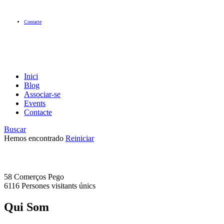
Contacte
Inici
Blog
Associar-se
Events
Contacte
Buscar
Hemos encontrado
Reiniciar
58 Comerços
Pego
6116 Persones
visitants únics
Qui Som