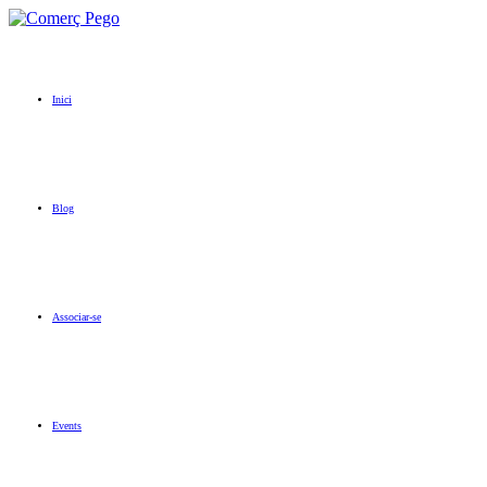
Inici
Blog
Associar-se
Events