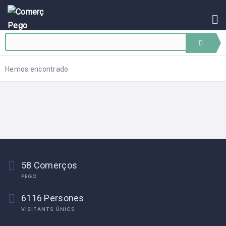
INICI
BLOG
ASSOCIAR-
SE
Hemos encontrado
EVENTS
CONTACTE
58 Comerços
PEGO
6116 Persones
VISITANTS ÚNICS