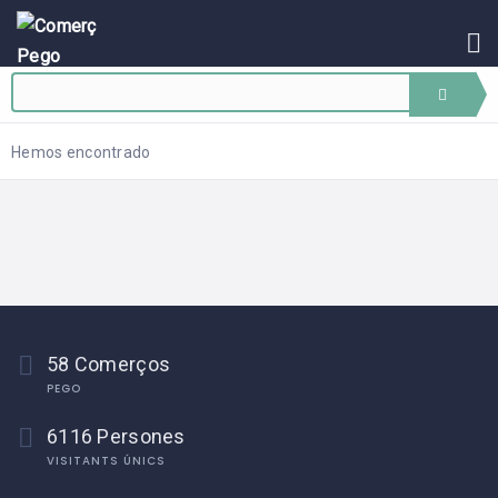
INICI
BLOG
ASSOCIAR-
SE
Hemos encontrado
EVENTS
CONTACTE
58 Comerços
PEGO
6116 Persones
VISITANTS ÚNICS