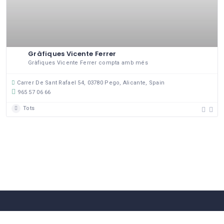
Gràfiques Vicente Ferrer
Gràfiques Vicente Ferrer compta amb més
Carrer De Sant Rafael 54, 03780 Pego, Alicante, Spain
965 57 06 66
Tots
58 Comerços