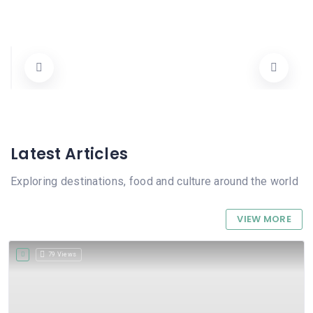
Gràfiques Vicente Ferrer
Carrer De Sant Rafael 54, 03780 Pego, Alicante, Spain
965 57 06 66
Tots
Latest Articles
Exploring destinations, food and culture around the world
VIEW MORE
79 Views