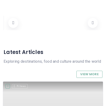
Gràfiques Vicente Ferrer
Carrer De Sant Rafael 54, 03780 Pego, Alicante, Spain
965 57 06 66
Tots
Latest Articles
Exploring destinations, food and culture around the world
VIEW MORE
79 Views