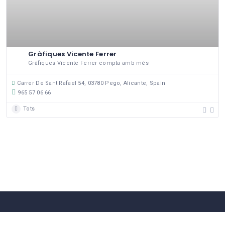
Gràfiques Vicente Ferrer
Gràfiques Vicente Ferrer compta amb més
Carrer De Sant Rafael 54, 03780 Pego, Alicante, Spain
965 57 06 66
Tots
58 Comerços