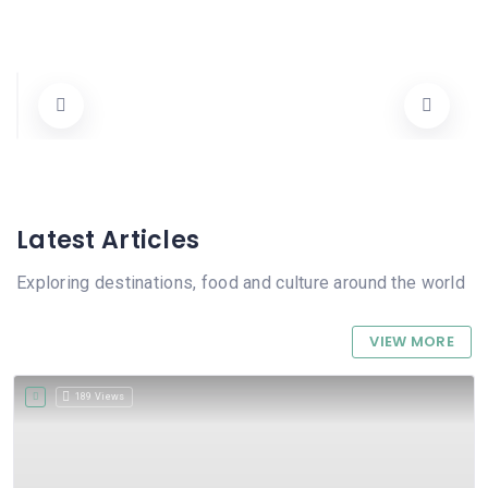
Tramuntanet
Carrer Sant Carles 13, 03780 Pego, Alicante, Spain
965567113
Tots
Abierto Ahora
Latest Articles
Exploring destinations, food and culture around the world
VIEW MORE
189 Views