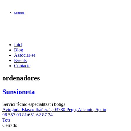
Contacte
Inici
Blog
Associar-se
Events
Contacte
ordenadores
Sunsioneta
Servici tècnic especialitzat i botiga
Avinguda Blasco Ibáñez 1, 03780 Pego, Alicante, Spain
96 557 03 81/651 62 87 24
Tots
Cerrado