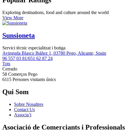
Popular Ratings
Exploring destinations, food and culture around the world
View More
Sunsioneta
Servici tècnic especialitzat i botiga
Avinguda Blasco Ibáñez 1, 03780 Pego, Alicante, Spain
96 557 03 81/651 62 87 24
Tots
Cerrado
58 Comerços
Pego
6115 Persones
visitants únics
Qui Som
Sobre Nosaltres
Contact Us
Associa’t
Asociació de Comerciants i Professionals