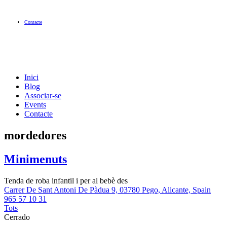
Contacte
Inici
Blog
Associar-se
Events
Contacte
mordedores
Minimenuts
Tenda de roba infantil i per al bebè des
Carrer De Sant Antoni De Pàdua 9, 03780 Pego, Alicante, Spain
965 57 10 31
Tots
Cerrado