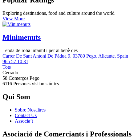
Popular Ratings
Exploring destinations, food and culture around the world
View More
Minimenuts
Tenda de roba infantil i per al bebè des
Carrer De Sant Antoni De Pàdua 9, 03780 Pego, Alicante, Spain
965 57 10 31
Tots
Cerrado
58 Comerços
Pego
6116 Persones
visitants únics
Qui Som
Sobre Nosaltres
Contact Us
Associa’t
Asociació de Comerciants i Professionals