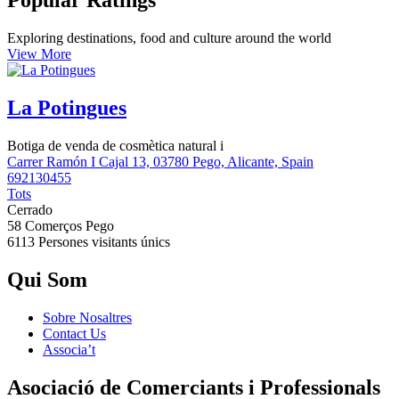
Popular Ratings
Exploring destinations, food and culture around the world
View More
La Potingues
Botiga de venda de cosmètica natural i
Carrer Ramón I Cajal 13, 03780 Pego, Alicante, Spain
692130455
Tots
Cerrado
58 Comerços
Pego
6113 Persones
visitants únics
Qui Som
Sobre Nosaltres
Contact Us
Associa’t
Asociació de Comerciants i Professionals