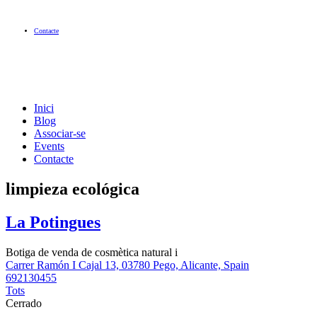
Contacte
Inici
Blog
Associar-se
Events
Contacte
limpieza ecológica
La Potingues
Botiga de venda de cosmètica natural i
Carrer Ramón I Cajal 13, 03780 Pego, Alicante, Spain
692130455
Tots
Cerrado