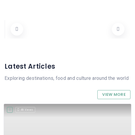
Clinica Dental Ortolá Siscar
Carrer Del Mestre Berenguer 21, 03780 Pego, Alicante, Spain
625 29 76 28 / 96 557 14 60
Tots
Cierres
Latest Articles
Exploring destinations, food and culture around the world
VIEW MORE
48 Views