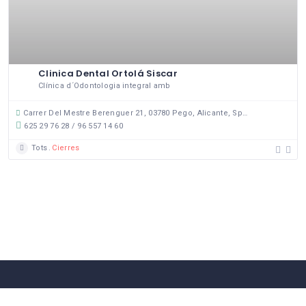
Clinica Dental Ortolá Siscar
Clínica d´Odontologia integral amb
Carrer Del Mestre Berenguer 21, 03780 Pego, Alicante, Spain
625 29 76 28 / 96 557 14 60
Tots
Cierres
58 Comerços