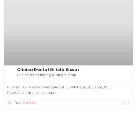
Clinica Dental Ortolá Siscar
Clínica d´Odontologia integral amb
Carrer Del Mestre Berenguer 21, 03780 Pego, Alicante, Spain
625 29 76 28 / 96 557 14 60
Tots
Cierres