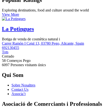
Popular Ratings
Exploring destinations, food and culture around the world
View More
La Potingues
Botiga de venda de cosmètica natural i
Carrer Ramón I Cajal 13, 03780 Pego, Alicante, Spain
692130455
Tots
Cerrado
58 Comerços
Pego
6097 Persones
visitants únics
Qui Som
Sobre Nosaltres
Contact Us
Associa’t
Asociació de Comerciants i Professionals