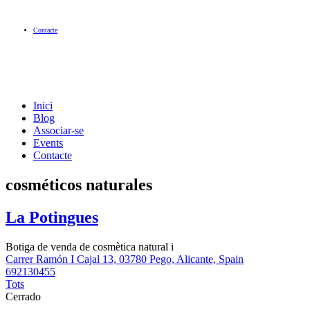
Contacte
Inici
Blog
Associar-se
Events
Contacte
cosméticos naturales
La Potingues
Botiga de venda de cosmètica natural i
Carrer Ramón I Cajal 13, 03780 Pego, Alicante, Spain
692130455
Tots
Cerrado