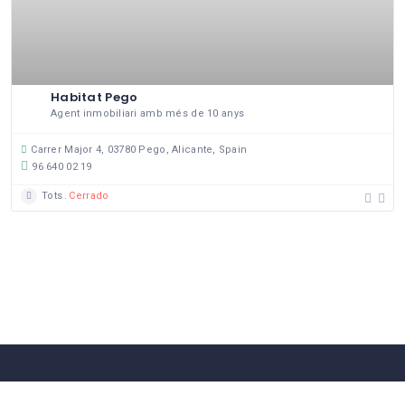
Habitat Pego
Agent inmobiliari amb més de 10 anys
Carrer Major 4, 03780 Pego, Alicante, Spain
96 640 02 19
Tots
Cerrado
58 Comerços