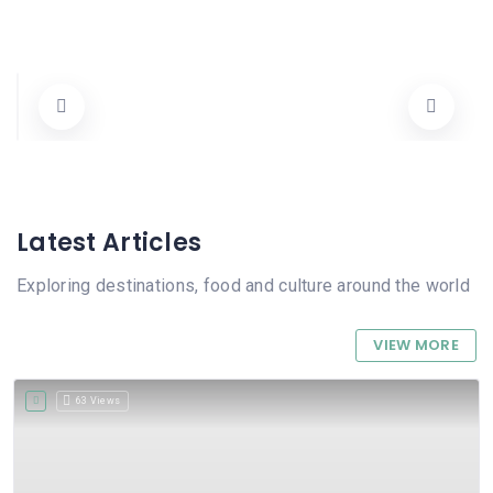
Habitat Pego
Carrer Major 4, 03780 Pego, Alicante, Spain
96 640 02 19
Tots
Cerrado
Latest Articles
Exploring destinations, food and culture around the world
VIEW MORE
63 Views