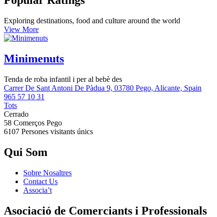
Popular Ratings
Exploring destinations, food and culture around the world
View More
Minimenuts
Tenda de roba infantil i per al bebè des
Carrer De Sant Antoni De Pàdua 9, 03780 Pego, Alicante, Spain
965 57 10 31
Tots
Cerrado
58 Comerços
Pego
6107 Persones
visitants únics
Qui Som
Sobre Nosaltres
Contact Us
Associa’t
Asociació de Comerciants i Professionals