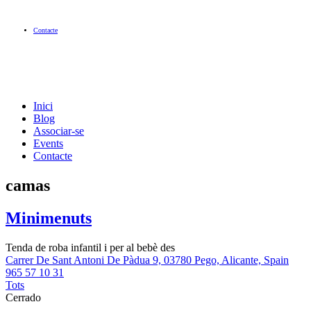
Contacte
Inici
Blog
Associar-se
Events
Contacte
camas
Minimenuts
Tenda de roba infantil i per al bebè des
Carrer De Sant Antoni De Pàdua 9, 03780 Pego, Alicante, Spain
965 57 10 31
Tots
Cerrado