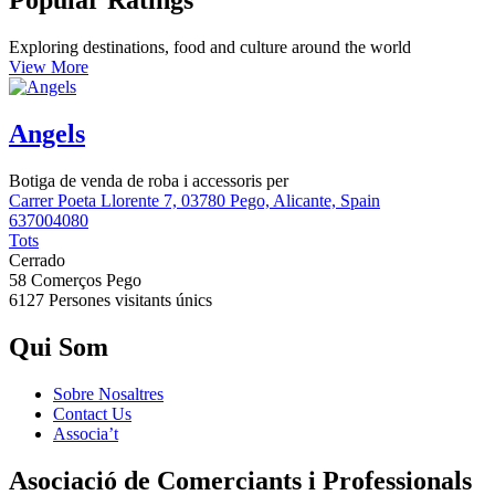
Popular Ratings
Exploring destinations, food and culture around the world
View More
Angels
Botiga de venda de roba i accessoris per
Carrer Poeta Llorente 7, 03780 Pego, Alicante, Spain
637004080
Tots
Cerrado
58 Comerços
Pego
6127 Persones
visitants únics
Qui Som
Sobre Nosaltres
Contact Us
Associa’t
Asociació de Comerciants i Professionals