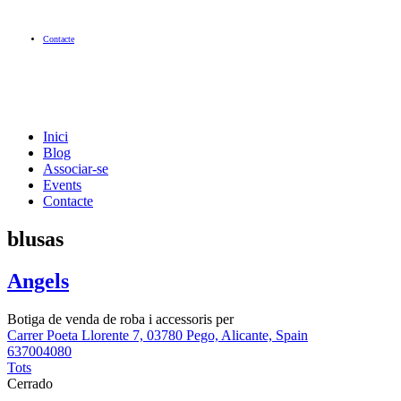
Contacte
Inici
Blog
Associar-se
Events
Contacte
blusas
Angels
Botiga de venda de roba i accessoris per
Carrer Poeta Llorente 7, 03780 Pego, Alicante, Spain
637004080
Tots
Cerrado