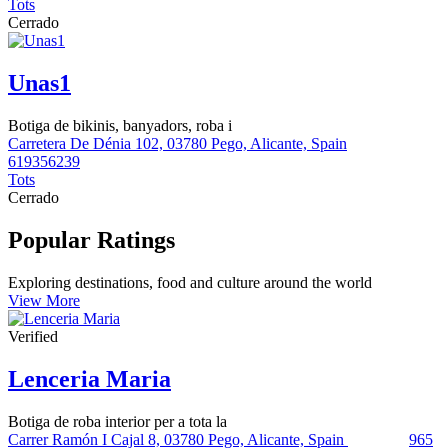
Tots
Cerrado
Unas1
Botiga de bikinis, banyadors, roba i
Carretera De Dénia 102, 03780 Pego, Alicante, Spain
619356239
Tots
Cerrado
Popular Ratings
Exploring destinations, food and culture around the world
View More
Verified
Lenceria Maria
Botiga de roba interior per a tota la
Carrer Ramón I Cajal 8, 03780 Pego, Alicante, Spain
965