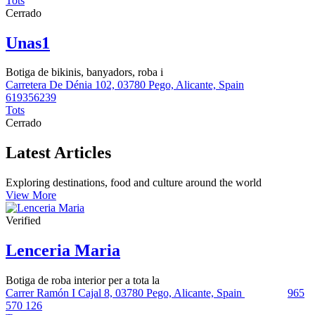
Tots
Cerrado
Unas1
Botiga de bikinis, banyadors, roba i
Carretera De Dénia 102, 03780 Pego, Alicante, Spain
619356239
Tots
Cerrado
Latest Articles
Exploring destinations, food and culture around the world
View More
Verified
Lenceria Maria
Botiga de roba interior per a tota la
Carrer Ramón I Cajal 8, 03780 Pego, Alicante, Spain
965
570 126