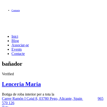
Contacte
Inici
Blog
Associar-se
Events
Contacte
bañador
Verified
Lenceria Maria
Botiga de roba interior per a tota la
Carrer Ramón I Cajal 8, 03780 Pego, Alicante, Spain
965
570 126