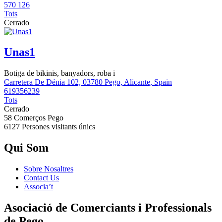
570 126
Tots
Cerrado
Unas1
Botiga de bikinis, banyadors, roba i
Carretera De Dénia 102, 03780 Pego, Alicante, Spain
619356239
Tots
Cerrado
58 Comerços
Pego
6127 Persones
visitants únics
Qui Som
Sobre Nosaltres
Contact Us
Associa’t
Asociació de Comerciants i Professionals
de Pego