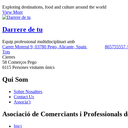
Exploring destinations, food and culture around the world
View More
Darrere de tu
Equip professional multidisciplinari amb
Carrer Moreral 9, 03780 Pego, Alicante, Spain
865755557 
Tots
Cierres
58 Comerços
Pego
6115 Persones
visitants únics
Qui Som
Sobre Nosaltres
Contact Us
Associa’t
Asociació de Comerciants i Professionals 
Inici