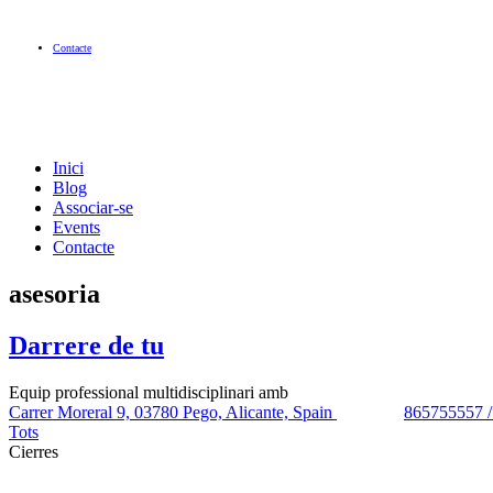
Contacte
Inici
Blog
Associar-se
Events
Contacte
asesoria
Darrere de tu
Equip professional multidisciplinari amb
Carrer Moreral 9, 03780 Pego, Alicante, Spain
865755557 
Tots
Cierres