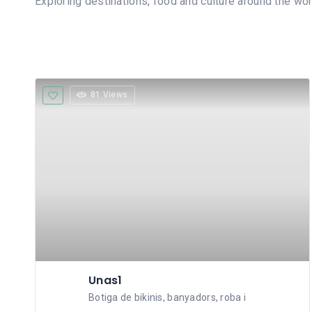
Exploring destinations, food and culture around the wor
81 Views
Unas1
Botiga de bikinis, banyadors, roba i