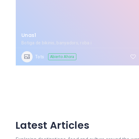
Unas1
Botiga de bikinis, banyadors, roba i
Tots
Abierto Ahora
Latest Articles