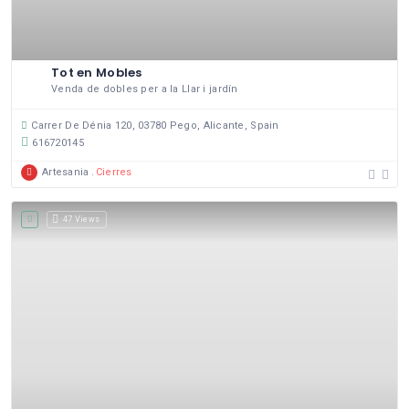
Tot en Mobles
Venda de dobles per a la Llar i jardín
Carrer De Dénia 120, 03780 Pego, Alicante, Spain
616720145
Artesania
Cierres
47 Views