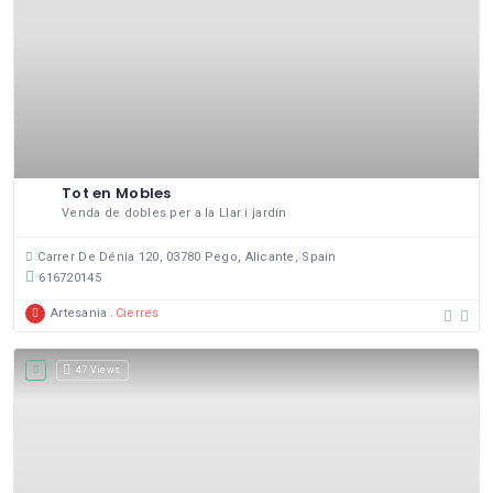
Tot en Mobles
Venda de dobles per a la Llar i jardín
Carrer De Dénia 120, 03780 Pego, Alicante, Spain
616720145
Artesania
Cierres
47 Views