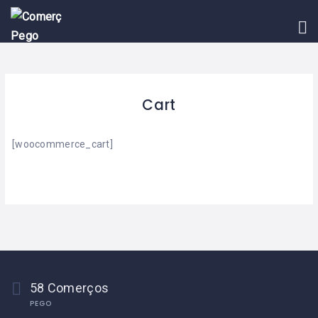
INICI
BLOG
ASSOCIAR-
SE
Cart
EVENTS
[woocommerce_cart]
CONTACTE
58 Comerços
PEGO